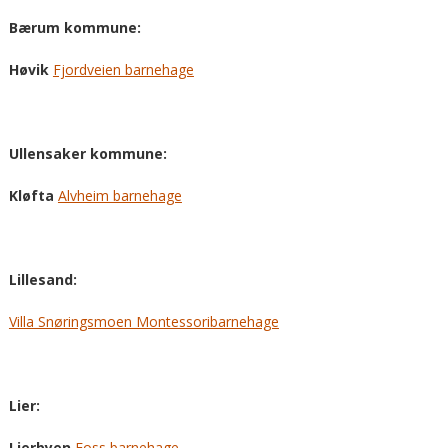
Bærum kommune:
Høvik
Fjordveien barnehage
Ullensaker kommune:
Kløfta
Alvheim barnehage
Lillesand:
Villa Snøringsmoen Montessoribarnehage
Lier:
Lierbyen
Foss barnehage